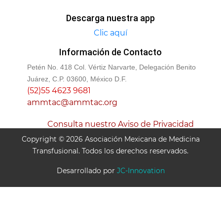
Descarga nuestra app
Clic aquí
Información de Contacto
Petén No. 418 Col. Vértiz Narvarte, Delegación Benito
Juárez, C.P. 03600, México D.F.
(52)55 4623 9681
ammtac@ammtac.org
Consulta nuestro Aviso de Privacidad
Copyright © 2026 Asociación Mexicana de Medicina
Transfusional. Todos los derechos reservados.
Desarrollado por
JC-Innovation