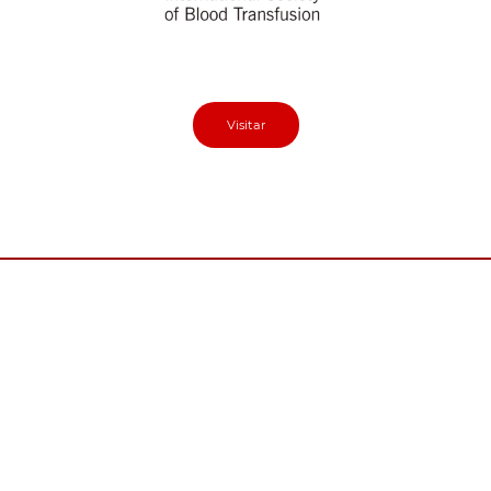
Ver más
Visitar
AMMTAC
Recomendaciones para donar sangre.
Ver más
TRANSFUSION NEWS.
Ver más