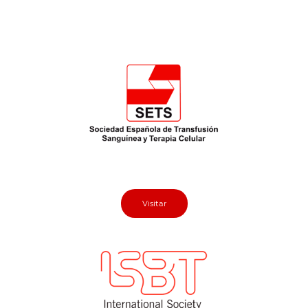
ISBT Education.
Ver más
AABB articulos.
Convalescent plasma to treat coronavirus
disease 2019 (COVID‐19): considerations for
clinical trial design.
Visitar
Ver más
PATIENT BLOOD MANAGEMENT IN
HEMATOLOGY AND ONCOLOGY.